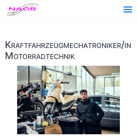
Kraft­fahr­zeug­mecha­tro­niker/in
Motor­rad­technik