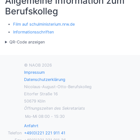
Allgemeine Information zum
Berufskolleg
Film auf schulministerium.nrw.de
Informationsschriften
QR-Code anzeigen
© NAOB 2026
Impressum
Datenschutzerklärung
Nicolaus-August-Otto-Berufskolleg
Eitorfer Straße 16
50679 Köln
Öffnungszeiten des Sekretariats
Mo-Mi
08:00
-
15:30
Anfahrt
Telefon
+49(0)221 221 911 41