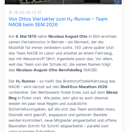
18-05-26 12:31
Von Ottos Viertakter zum H₂-Runner – Team
NAOB beim SEM 2026
Am
9. Mai 1876
nahm
Nicolaus August Otto
in Köln erstmals
seinen Viertaktmotor in Betrieb – ein Moment, der die
Mobilität für immer verändern sollte. 150 Jahre später sitzt
das Team NAOB im Labor und arbeitet an einem Fahrzeug,
das mit Wasserstoff fährt. Irgendwie passt das. Vor allem,
weil das Team von der Schule ist, die seinen Namen trägt:
das
Nicolaus-August-Otto-Berufskolleg
(NAOB).
Der
H₂-Runner
– so heißt das Brennstoffzellenfahrzeug des
NAOB – wird derzeit auf den
Shell Eco-Marathon 2026
vorbereitet. Der Wettbewerb findet Ende Juni auf dem
Silesia
Ring
in Polen statt. Wie jedes Jahr gibt es auch diesmal
wieder ein paar neue Regeln und zusätzliche
Sicherheitsvorgaben, auf die sich das Team einstellen muss.
Deshalb wird geprüft, angepasst und getestet: Bauteile
werden kontrolliert, neue Mitglieder eingearbeitet und offene
Baustellen Schritt für Schritt abgearbeitet – parallel zum
ganz normalen Schulalltag.