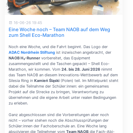
16-06-26 19:45
Eine Woche noch – Team NAOB auf dem Weg
zum Shell Eco-Marathon
Noch eine Woche, und die Fahrt beginnt. Das Logo der
ADAC Nordrhein Stiftung
ist inzwischen angebracht, der
NAOB H₂-Runner
vorbereitet, das Equipment
zusammengestellt und die Taschen gepackt – Shell Eco-
Marathon, wir kommen. Vom
24. bis 28. Juni 2026
nimmt
das Team NAOB an diesem Innovations-Wettbewerb auf dem
Silesia Ring in
Kamień Śląski
(Polen) teil. Im Mittelpunkt steht
dabei die Teilnahme der Schüler:innen: ein gemeinsames
Projekt auf die Strecke zu bringen, Verantwortung zu
übernehmen und die eigene Arbeit unter realen Bedingungen
zu erleben.
Ganz abgeschlossen sind die Vorbereitungen aber noch
nicht – vorher stehen noch die Abschlussprüfungen der
Schüler:innen der Fachoberschule an. Eine Woche lang
absolvieren die Teilnehmer vom
Team NAOB
die Fach-Abi-