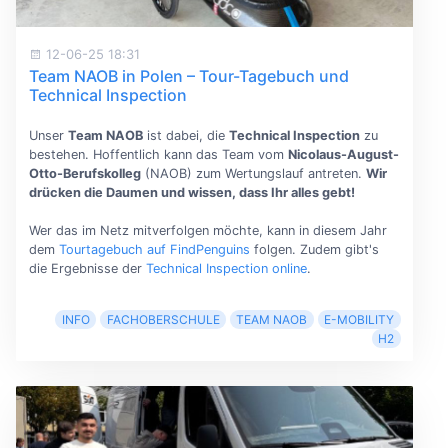
12-06-25 18:31
Team NAOB in Polen – Tour-Tagebuch und
Technical Inspection
Unser
Team NAOB
ist dabei, die
Technical Inspection
zu
bestehen. Hoffentlich kann das Team vom
Nicolaus-August-
Otto-Berufskolleg
(NAOB) zum Wertungslauf antreten.
Wir
drücken die Daumen und wissen, dass Ihr alles gebt!
Wer das im Netz mitverfolgen möchte, kann in diesem Jahr
dem
Tourtagebuch auf FindPenguins
folgen. Zudem gibt's
die Ergebnisse der
Technical Inspection online
.
INFO
FACHOBERSCHULE
TEAM NAOB
E-MOBILITY
H2