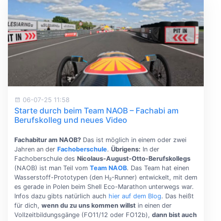
06-07-25 11:58
Starte durch beim Team NAOB – Fachabi am
Berufskolleg und neues Video
Fachabitur am NAOB?
Das ist möglich in einem oder zwei
Jahren an der
Fachoberschule
.
Übrigens:
In der
Fachoberschule des
Nicolaus-August-Otto-Berufskollegs
(NAOB) ist man Teil vom
Team NAOB
. Das Team hat einen
Wasserstoff-Prototypen (den H₂-Runner) entwickelt, mit dem
es gerade in Polen beim Shell Eco-Marathon unterwegs war.
Infos dazu gibts natürlich auch
hier auf dem Blog
. Das heißt
für dich,
wenn du zu uns kommen willst
in einen der
Vollzeitbildungsgänge (FO11/12 oder FO12b),
dann bist auch