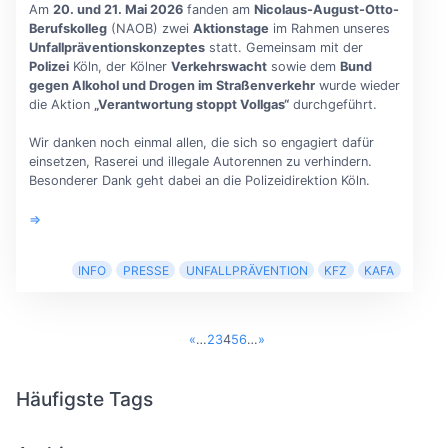
Am
20. und 21. Mai 2026
fanden am
Nicolaus-August-Otto-
Berufskolleg
(NAOB) zwei
Aktionstage
im Rahmen unseres
Unfallpräventionskonzeptes
statt. Gemeinsam mit der
Polizei
Köln, der Kölner
Verkehrswacht
sowie dem
Bund
gegen Alkohol und Drogen im Straßenverkehr
wurde wieder
die Aktion
„Verantwortung stoppt Vollgas“
durchgeführt.
Wir danken noch einmal allen, die sich so engagiert dafür
einsetzen, Raserei und illegale Autorennen zu verhindern.
Besonderer Dank geht dabei an die Polizeidirektion Köln.
⇒
INFO
PRESSE
UNFALLPRÄVENTION
KFZ
KAFA
«
…
2
3
4
5
6
…
»
Häufigste Tags