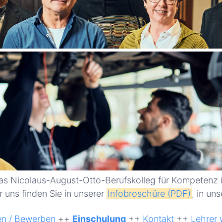
 das Nicolaus-August-Otto-Berufskolleg für Kompetenz 
 uns finden Sie in unserer
Infobroschüre (PDF)
, in un
n / Bewerben
++
Einschulung
++
Kontakt
++
Lehrer