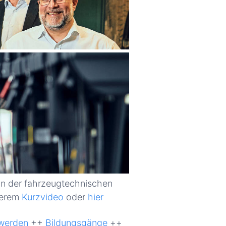
in der fahrzeugtechnischen
serem
Kurzvideo
oder
hier
 werden
++
Bildungsgänge
++